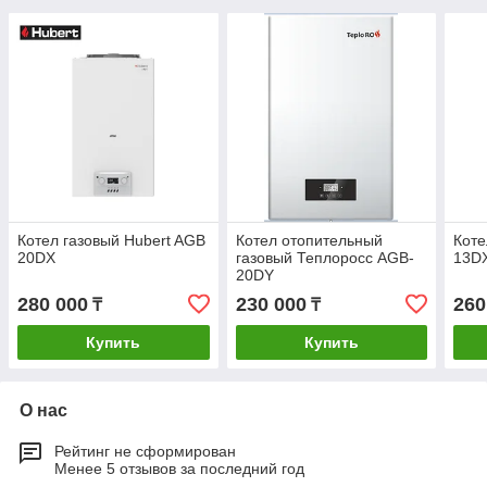
Котел газовый Нubert AGB
Котел отопительный
Коте
20DX
газовый Теплоросс AGB-
13D
20DY
280 000
230 000
260
₸
₸
Купить
Купить
О нас
Рейтинг не сформирован
Менее 5 отзывов за последний год