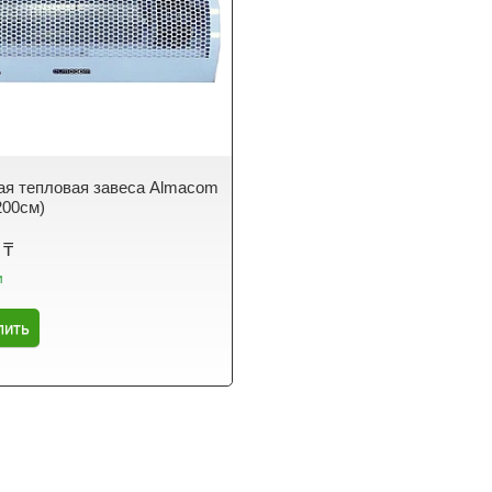
я тепловая завеса Almacom
200см)
 ₸
и
пить