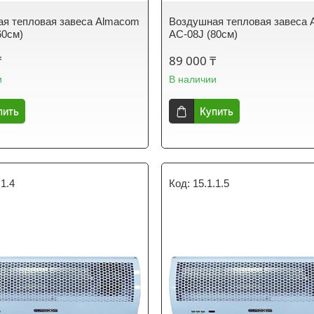
я тепловая завеса Almacom
Воздушная тепловая завеса
60см)
AC-08J (80см)
₸
89 000 ₸
и
В наличии
пить
Купить
.1.4
15.1.1.5