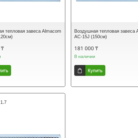
я тепловая завеса Almacom
Воздушная тепловая завеса
120см)
AC-15J (150см)
 ₸
181 000 ₸
и
В наличии
пить
Купить
.1.7