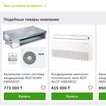
Все условия возврата
Подобные товары компании
Канальная сплит-система
Кондиционер напольно-
Кана
кондиционер AUX ALMD-
потолочного типа AUX
кон
H48/5R1D
ALCF-H36/5R1C
H60
773 000
615 000
850
₸
₸
Купить
Купить