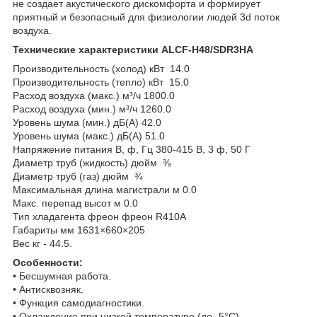
не создает акустического дискомфорта и формирует
приятный и безопасный для физиологии людей 3d поток
воздуха.
Технические характеристики ALCF-H48/SDR3HA
Производительность (холод) кВт 14.0
Производительность (тепло) кВт 15.0
Расход воздуха (макс.) м³/ч 1800.0
Расход воздуха (мин.) м³/ч 1260.0
Уровень шума (мин.) дБ(А) 42.0
Уровень шума (макс.) дБ(А) 51.0
Напряжение питания В, ф, Гц 380-415 В, 3 ф, 50 Г
Диаметр труб (жидкость) дюйм ⅜
Диаметр труб (газ) дюйм ¾
Максимальная длина магистрали м 0.0
Макс. перепад высот м 0.0
Тип хладагента фреон фреон R410A
Габариты мм 1631×660×205
Вес кг - 44.5.
Особенности:
• Бесшумная работа.
• Антисквозняк.
• Функция самодиагностики.
• Охлаждение при низкой температуре (до -5°С).