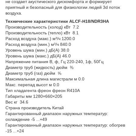
не создает акустического дискомфорта и формирует
приятный и безопасный для физиологии людей 3d поток
воздуха.
Технические характеристики ALCF-H18/NDR3HA
Производительность (холод) кВт 7.2
Производительность (тепло) кВт 8.1
Расход воздуха (макс.) м³/ч 1200.0
Расход воздуха (мин.) м³/ч 840.0
Уровень шума (мин.) дБ(А) 38.0
Уровень шума (макс.) дБ(А) 46.0
Напряжение питания В, ф, Гц 220-240, 1ф, 50Гц
Диаметр труб (жидкость) дюйм ⅜
Диаметр труб (газ) дюйм ⅝
Максимальная длина магистрали м 0.0
Макс. перепад высот м 0.0
Тип хладагента фреон фреон R410A
Габариты мм 1280×660×205
Вес кг 34.6
Страна производитель Китай
Гарантированный диапазон наружных температур:
охлаждение -5 ...+49
Гарантированный диапазон наружных температур: обогрев
-15 ...+24