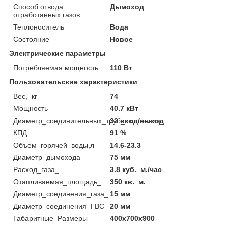
Способ отвода
Дымоход
отработанных газов
Теплоноситель
Вода
Состояние
Новое
Электрические параметры
Потребляемая мощность
110 Вт
Пользовательские характеристики
Вес,_кг
74
Мощность_
40.7 кВт
Диаметр_соединительных_труб_отопления_
32 вход/выход
КПД
91 %
Объем_горячей_воды,л
14.6-23.3
Диаметр_дымохода_
75 мм
Расход_газа_
3.8 куб._м./час
Отапливаемая_площадь_
350 кв._м.
Диаметр_соединения_газа_
15 мм
Диаметр_соединения_ГВС_
20 мм
Габаритные_Размеры_
400х700х900