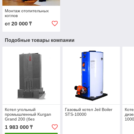
Монтаж отопительных
котлов
20 000
от
₸
Подобные товары компании
Котел угольный
Газовый котел Jeil Boiler
Коте
промышленный Kurgan
STS-10000
диз
Grand 200 (без
100
автоматики)
1 983 000
₸