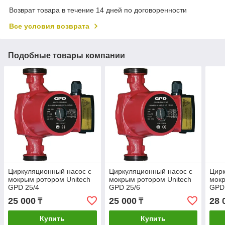
Возврат товара в течение 14 дней по договоренности
Все условия возврата
Подобные товары компании
Циркуляционный насос с
Циркуляционный насос с
Цирк
мокрым ротором Unitech
мокрым ротором Unitech
мокр
GPD 25/4
GPD 25/6
GPD
25 000
25 000
28 
₸
₸
Купить
Купить