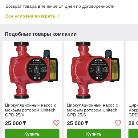
Возврат товара в течение 14 дней по договоренности
Все условия возврата
Подобные товары компании
Циркуляционный насос с
Циркуляционный насос с
Цирк
мокрым ротором Unitech
мокрым ротором Unitech
мокр
GPD 25/4
GPD 25/6
GPD
25 000
25 000
28 
₸
₸
Купить
Купить