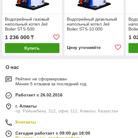
Водогрейный газовый
Водогрейный дизельный
Вод
напольный котел Jeil
напольный котел Jeil
напо
Boiler STS-500
Boiler STS-10 000
Boil
1 236 000
1 0
₸
Цену уточняйте
Купить
О нас
Рейтинг не сформирован
Менее 5 отзывов за последний год
Работает с 26.02.2016
г. Алматы
пр. Райымбека, 312, офис 112, Алматы, Казахстан
Контакты
Сегодня работает с 09:00 до 18:00