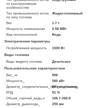
по конструктивным
особенностям
Тип промышленного котла
Жидкотопливный
по типу топлива
Вес
1.7 т
Мощность номинальная
0.58 МВт
Вид теплоносителя
Вода
Электрические параметры
Потребляемая мощность
1500 Вт
Виды топлива
Виды жидкого топлива
Дизельное
Пользовательские характеристики
Вес,_кг
956
Мощность_
580 кВт
Диаметр_соединительных_труб_отопления_
80 вход/выход
КПД
91 %
Объем_горячей_воды,л
166.7-266.8
Диаметр_дымохода_
250 мм