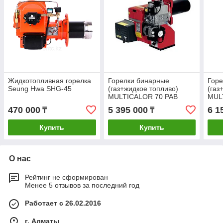
Жидкотопливная горелка
Горелки бинарные
Горе
Seung Hwa SHG-45
(газ+жидкое топливо)
(газ
MULTICALOR 70 PAB
MUL
470 000
5 395 000
6 1
₸
₸
Купить
Купить
О нас
Рейтинг не сформирован
Менее 5 отзывов за последний год
Работает с 26.02.2016
г. Алматы