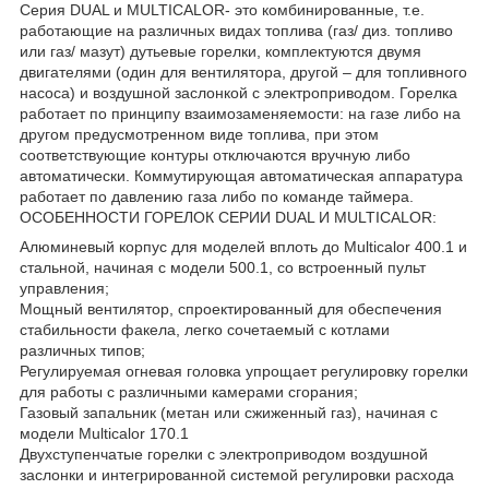
Серия DUAL и MULTICALOR- это комбинированные, т.е.
работающие на различных видах топлива (газ/ диз. топливо
или газ/ мазут) дутьевые горелки, комплектуются двумя
двигателями (один для вентилятора, другой – для топливного
насоса) и воздушной заслонкой с электроприводом. Горелка
работает по принципу взаимозаменяемости: на газе либо на
другом предусмотренном виде топлива, при этом
соответствующие контуры отключаются вручную либо
автоматически. Коммутирующая автоматическая аппаратура
работает по давлению газа либо по команде таймера.
ОСОБЕННОСТИ ГОРЕЛОК СЕРИИ DUAL И MULTICALOR:
Алюминевый корпус для моделей вплоть до Multicalor 400.1 и
стальной, начиная с модели 500.1, со встроенный пульт
управления;
Мощный вентилятор, спроектированный для обеспечения
стабильности факела, легко сочетаемый с котлами
различных типов;
Регулируемая огневая головка упрощает регулировку горелки
для работы с различными камерами сгорания;
Газовый запальник (метан или сжиженный газ), начиная с
модели Multicalor 170.1
Двухступенчатые горелки с электроприводом воздушной
заслонки и интегрированной системой регулировки расхода