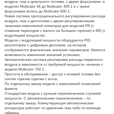
воздуха, газа и дизельного топлива, с двумя форсунками, в
моделях Multicalor 45 до Multicalor 300.1 и с тремя
форсунками вплоть до Multicalor 600.1;
Новая система пропорционального регулирования расхода
воздуха, газа и дизтоплива с двумя регулировочными
лекалами изменяемой геометрии для моделей PR (с
плавным переходом с малого на большое горение) и MD (с
модуляцией мощности);
Модели с модуляцией мощности оборудуются PID-
регулятором с цифровым дисплеем, на котором
отображаются фактические значения параметров. Имеется
возможность изменения значений установок;
Автоматическая система регулировки расхода первичного
воздуха в зависимости от требуемой мощности, начиная с
модели Multicalor 700.1;
Простота в обслуживании – доступ к огневой головке без
снятия горелки горелки с котла;
По отдельному заказу модели с изменяемой геометрией
факела.
Стандартная модель с ручным переключением ступеней
мощности. С автоматическим переключением – по
отдельному заказу. Коммутирующая автоматическая
аппаратура работает по давлению газа либо по команде
таймера.