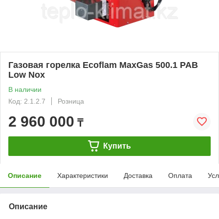
Газовая горелка Ecoflam MaxGas 500.1 PAB
Low Nox
В наличии
Код: 2.1.2.7
Розница
2 960 000
₸
Купить
Описание
Характеристики
Доставка
Оплата
Усл
Описание