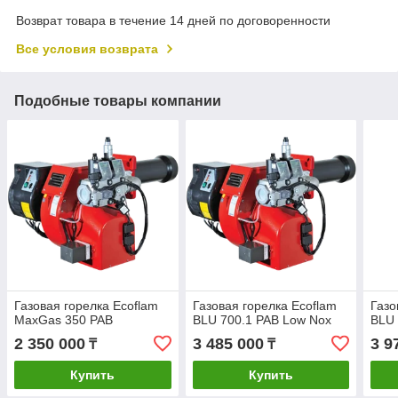
Возврат товара в течение 14 дней по договоренности
Все условия возврата
Подобные товары компании
Газовая горелка Ecoflam
Газовая горелка Ecoflam
Газо
MaxGas 350 PAB
BLU 700.1 PAB Low Nox
BLU 
2 350 000
3 485 000
3 9
₸
₸
Купить
Купить