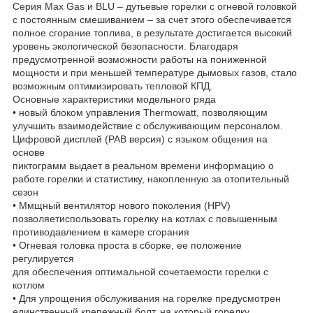
Серия Max Gas и BLU – дутьевые горелки с огневой головкой
с постоянным смешиванием – за счет этого обеспечивается
полное сгорание топлива, в результате достигается высокий
уровень экологической безопасности. Благодаря
предусмотренной возможности работы на пониженной
мощности и при меньшей температуре дымовых газов, стало
возможным оптимизировать тепловой КПД.
Основные характеристики модельного ряда
• новый блоком управления Thermowatt, позволяющим
улучшить взаимодействие с обслуживающим персоналом.
Цифровой дисплей (PAB версия) с языком общения на
основе
пиктограмм выдает в реальном времени информацию о
работе горелки и статистику, накопленную за отопительный
сезон
• Ммщный вентилятор нового поколения (HPV)
позволяетиспользовать горелку на котлах с повышенным
противодавлением в камере сгорания
• Огневая головка проста в сборке, ее положение
регулируется
для обеспечения оптимальной сочетаемости горелки с
котлом
• Для упрощения обслуживания на горелке предусмотрен
единственный крепежный болт, на который горелку