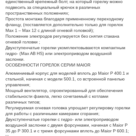
единственный крепежный болт, на который горелку можно
подвесить за специальный крючок в различных
пространственных положениях;
Простота монтажа благодаря примененному переходному
фланцу, (поставляется дополнительно только для горелок
Max 1 – Max 12 с длиной огневой головкой);
Положение электродов регулируется без снятия стакана
огневой головки ;
Двухступенчатые горелки укомплектовываются компактным
гидро- (Max AB HS) или электроприводом воздушной
заслонки.
ОСОБЕННОСТИ ГОРЕЛОК СЕРИИ MAIOR
Алюминиевый корпус для моделей вплоть до Maior P 400.1 и
стальной, начиная с модели 500.1, со встроенной панелью
управления;
Мощный вентилятор, спроектированный для обеспечения
стабильности факела, легко сочетаемый с котлами
различных типов;
Регулируемая огневая головка упрощает регулировку горелки
для работы с различными камерами сгорания;
Двухступенчатые горелки с гидро- или электроприводом
воздушной заслонки с двумя форсунками, начиная с Maior P
35 до P 300.1 и с тремя форсунками вплоть до Maior P 600.1;