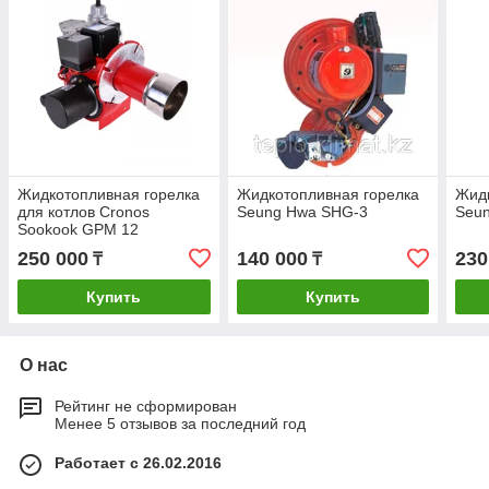
Жидкотопливная горелка
Жидкотопливная горелка
Жидк
для котлов Cronos
Seung Hwa SHG-3
Seu
Sookook GPM 12
250 000
140 000
230
₸
₸
Купить
Купить
О нас
Рейтинг не сформирован
Менее 5 отзывов за последний год
Работает с 26.02.2016