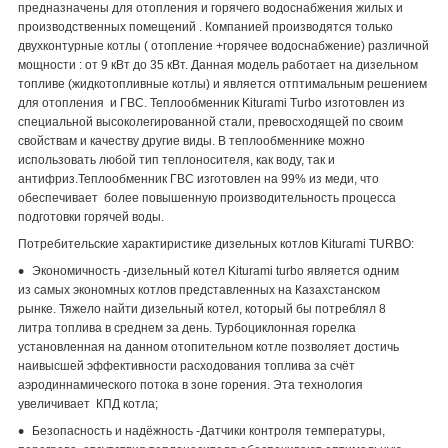
предназначены для отопления и горячего водоснабжения жилых и
производственных помещений . Компанией производятся только
двухконтурные котлы ( отопление +горячее водоснабжение) различной
мощности : от 9 кВт до 35 кВт. Данная модель работает на дизельном
топливе (жидкотопливные котлы) и является отптимальным решением
для отопления и ГВС. Теплообменник Kiturami Turbo изготовлен из
специальной высоколегированной стали, превосходящей по своим
свойствам и качеству другие виды. В теплообменнике можно
использовать любой тип теплоносителя, как воду, так и
антифриз.Теплообменник ГВС изготовлен на 99% из меди, что
обеспечивает более повышенную производительность процесса
подготовки горячей воды.
Потребительские характиристике дизельных котлов Kiturami TURBO:
Экономичность -дизельный котел Kiturami turbo является одним
из самых экономных котлов представленных на Казахстанском
рынке. Тяжело найти дизельный котел, который бы потреблял 8
литра топлива в среднем за день. Турбоциклонная горелка
установленная на данном отопительном котле позволяет достичь
наивысшей эффективности расходования топлива за счёт
аэродиннамического потока в зоне горения. Эта технология
увеличивает КПД котла;
Безопасность и надёжность -Датчики контроля температуры,