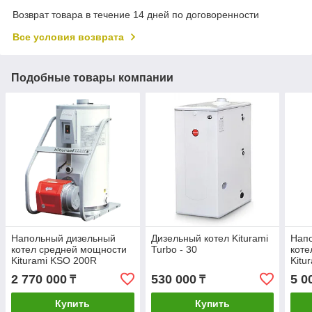
Возврат товара в течение 14 дней по договоренности
Все условия возврата
Подобные товары компании
Напольный дизельный
Дизельный котел Kiturami
Нап
котел средней мощности
Turbo - 30
коте
Kiturami KSO 200R
Kitu
2 770 000
530 000
5 0
₸
₸
Купить
Купить