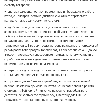
перегрева, отсутствия теплоносителя обеспечивают оптимальную
систему контроля;
система самодиагностики -выводит всю информацию о работе
котла, о неисправностяхна дисплей комнатного термостата,
наглядно показывая состояние системы;
удобство эксплуатации-все функции управления котлом
задаются с пульта управления, который можно устанавливать в
любом удобном месте. Встроенный в пульт термостат позволяет
регулировать работу котла по комнатной температуре и
теплоносителю. В котлах предусмотрена возможность поградусной
регулировки температуры горячей воды в диапозоне от 41С до 75С.
Эффект турбонадува способствует принудительному удалению
отработанных газов в дымоход, что иключает зависимость от
наличия тяги и от размеров дымохода;
переход на другой вид топлива достигается заменой горелки
(только для модели 21,R, 30R мощностью 34,9)
горячее водоснабжение круглый год, в том числе и в летний
период. Возможно применение котла без использования режима
отопления . Бойлерный тип котла позволяет вырабатывать
достаточное количество горячкй воды, поэтому для ГВС не
требуется установка дополнительного оборудования.