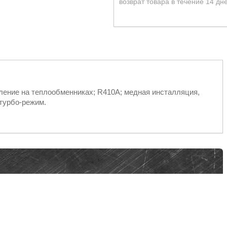
возврат товара в течение 14 дн
ыление на теплообменниках; R410A; медная инсталляция,
 турбо-режим.