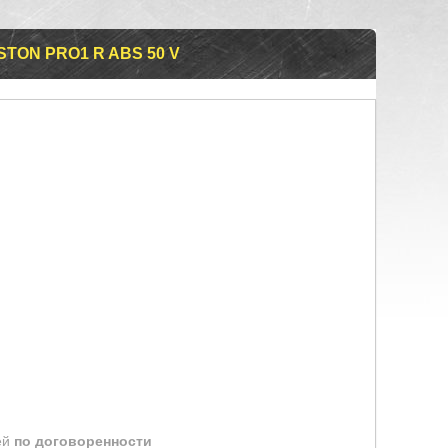
TON PRO1 R ABS 50 V
ей
по договоренности