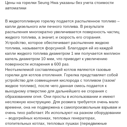
Цены на горелки Seung Hwa указаны без учета стоимости
автоматики
В жидкотопливную горелку подается распыленное топливо –
капли дизельного или печного топлива. В результате
распыления многократно увеличивается поверхность частиц
жидкого топлива, а значит, и скорость его сгорания.
Устройство, которое обеспечивает распыление жидкою
топлива, называется форсункой. Благодаря ей из каждой
капли жидкого топлива диаметром 1 мм получается миллион
капель диаметром 10 мкм, что приводит к увеличению
поверхности испарения в 600 раз.
Неотъемлемой составляющей котлов являются газовые
горелки для котлов отопления. Горелка представляет собой
устройство для совмещения кислорода с топливом (газом/
жидкое топливо), после чего данная смесь подается к
выходному отверстию для дальнейшего ее сгорания с
образованием огня. Они просты в использовании и имеют
несложную конструкцию. Для розжига требуется очень мало
времени, она не подвержена к самопроизвольным взрывам и
очень тихо работает. Их используют на разном оборудовании
– водогрейных колонках, тепловых генераторах,
отопительных котлах, тепловых пушках (передвижные