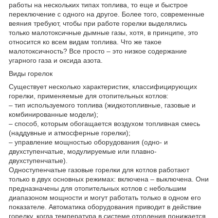
работы на нескольких типах топлива, то еще и быстрое
переключение с одного на другое. Более того, современные
веяния требуют, чтобы при работе горелки выделялись
только малотоксичные дымные газы, хотя, в принципе, это
относится ко всем видам топлива. Что же такое
малотоксичность? Все просто – это низкое содержание
угарного газа и оксида азота.
Виды горелок
Существует несколько характеристик, классифицирующих
горелки, применяемые для отопительных котлов:
– тип используемого топлива (жидкотопливные, газовые и
комбинированные модели);
– способ, которым обогащается воздухом топливная смесь
(наддувные и атмосферные горелки);
– управление мощностью оборудования (одно- и
двухступенчатые, модулируемые или плавно-
двухступенчатые).
Одноступенчатые газовые горелки для котлов работают
только в двух основных режимах: включена – выключена. Они
предназначены для отопительных котлов с небольшим
диапазоном мощности и могут работать только в одном его
показателе. Автоматика оборудования приводит в действие
горелку, когда температура в системе отопления понижается,