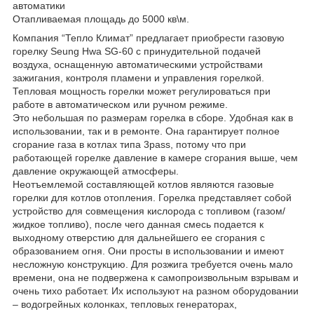
автоматики
Отапливаемая площадь до 5000 кв\м.
Компания “Тепло Климат” предлагает приобрести газовую
горелку Seung Hwa SG-60 с принудительной подачей
воздуха, оснащенную автоматическими устройствами
зажигания, контроля пламени и управления горелкой.
Тепловая мощность горелки может регулироваться при
работе в автоматическом или ручном режиме.
Это небольшая по размерам горелка в сборе. Удобная как в
использовании, так и в ремонте. Она гарантирует полное
сгорание газа в котлах типа 3pass, потому что при
работающей горелке давление в камере сгорания выше, чем
давление окружающей атмосферы.
Неотъемлемой составляющей котлов являются газовые
горелки для котлов отопления. Горелка представляет собой
устройство для совмещения кислорода с топливом (газом/
жидкое топливо), после чего данная смесь подается к
выходному отверстию для дальнейшего ее сгорания с
образованием огня. Они просты в использовании и имеют
несложную конструкцию. Для розжига требуется очень мало
времени, она не подвержена к самопроизвольным взрывам и
очень тихо работает. Их используют на разном оборудовании
– водогрейных колонках, тепловых генераторах,