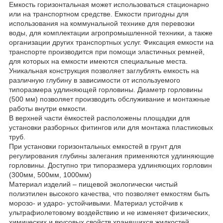
Емкость горизонтальная может использоваться стационарно
или на транспортном средстве. Емкости пригодны для
использования на коммунальной технике для перевозки
воды, для комплектации агропромышленной техники, а также
организации других транспортных услуг. Фиксация емкости на
транспорте производится при помощи эластичных ремней,
для которых на емкости имеются специальные места.
Уникальная конструкция позволяет заглублять емкость на
различную глубину в зависимости от используемого
типоразмера удлиняющей горловины. Диаметр горловины
(500 мм) позволяет производить обслуживание и монтажные
работы внутри емкости.
В верхней части ёмкостей расположены площадки для
установки разборных фитингов или для монтажа пластиковых
труб.
При установки горизонтальных емкостей в грунт для
регулирования глубины залегания применяются удлиняющие
горловины. Доступно три типоразмера удлиняющих горловин
(300мм, 500мм, 1000мм)
Материал изделий – пищевой экологически чистый
полиэтилен высокого качества, что позволяет емкостям быть
морозо- и ударо- устойчивыми. Материал устойчив к
ультрафиолетовому воздействию и не изменяет физических,
химических и вкусовых свойств хранящихся жидкостей.