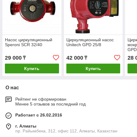
Насос циркуляционный
Циркуляционный насос
Цирк
Speroni SCR 32/40
Unitech GPD 25/8
мокр
GPD
29 000
42 000
28 
₸
₸
Купить
Купить
О нас
Рейтинг не сформирован
Менее 5 отзывов за последний год
Работает с 26.02.2016
г. Алматы
пр. Райымбека, 312, офис 112, Алматы, Казахстан