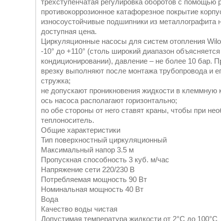
трехступенчатая регулировка оборотов с помощью 
противокоррозионное катафорезное покрытие корпу
износоустойчивые подшипники из металлографита н
доступная цена.
Циркуляционные насосы для систем отопления Wilo 
-10° до +110° (столь широкий диапазон объясняется
кондиционировании), давление – не более 10 бар. 
врезку выполняют после монтажа трубопровода и ег
стружка;
не допускают проникновения жидкости в клеммную к
ось насоса располагают горизонтально;
по обе стороны от него ставят краны, чтобы при н
теплоноситель.
Общие характеристики
Тип поверхностный циркуляционный
Максимальный напор 3.5 м
Пропускная способность 3 куб. м/час
Напряжение сети 220/230 В
Потребляемая мощность 90 Вт
Номинальная мощность 40 Вт
Вода
Качество воды чистая
Допустимая температура жидкости от 2°C до 100°C