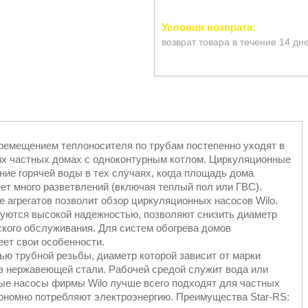
возврат товара в течение 14 дн
ремещением теплоносителя по трубам постепенно уходят в
их частных домах с одноконтурным котлом. Циркуляционные
ие горячей воды в тех случаях, когда площадь дома
еет много разветвлений (включая теплый пол или ГВС).
 агрегатов позволит обзор циркуляционных насосов Wilo.
зуются высокой надежностью, позволяют снизить диаметр
ского обслуживания. Для систем обогрева домов
еет свои особенности.
ью трубной резьбы, диаметр которой зависит от марки
 из нержавеющей стали. Рабочей средой служит вода или
ые насосы фирмы Wilo лучше всего подходят для частных
кономно потребляют электроэнергию. Преимущества Star-RS: