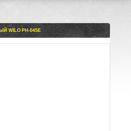
Й WILO PH-045E