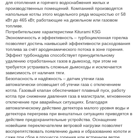
для отопления и горячего водоснабжения жилых и
производственных помещений. Компанией производятся
напольные котлы этого модельного ряда мощностью от 58
кВт до 465 кВт, работающие на дизельном или газовом
топливе.
Потребительские характеристики Kiturami KSG
Экономичность и эффективность – турбоциклонная горелка
позволяет достичь наивысшей эффективности расходования
топлива за счёт ародинамического потока в зоне горения.
Эффект турбонадува способствует принудительному
удалению отработанных газов в дымоход, при этом не
требуется устраивать сложные дымоходы и исключается
зависимость от наличия тяги.
Безопасность и надёжность – датчик утечки газа
автоматически оповещает об утечки газа с отключением
котла. Газовый клапан обеспечивает плавный пуск, работу
котла при снижении давления газа в магистрали, мгновенное
отключение при аварийных ситуациях. Благодаря
автоматическому действию детектора малого уровня воды и
детектора перегрева при внештатных ситуациях приводятся в
действие предохранительные устройства. Оснащение
новейшим переключателем ветровой нагрузки позволяет
воспрепятствовать появлению дыма и образованию копоти и
сажи при сбое в процессе горения или встречном ветре.