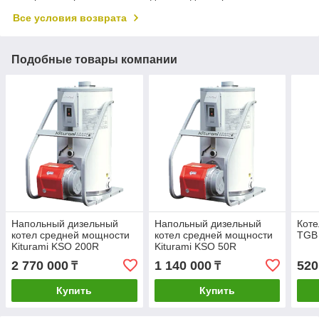
Все условия возврата
Подобные товары компании
Напольный дизельный
Напольный дизельный
Коте
котел средней мощности
котел средней мощности
TGB 
Kiturami KSO 200R
Kiturami KSO 50R
2 770 000
1 140 000
520
₸
₸
Купить
Купить