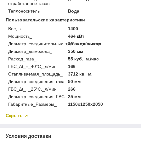
отработанных газов
Теплоноситель
Вода
Пользовательские характеристики
Вес,_кг
1400
Мощность_
464 кВт
Диаметр_соединительных_труб_отопления_
80 вход/выход
Диаметр_дымохода_
350 мм
Расход_газа_
55 куб._м./час
ГВС_∆t_=_40°С,_л/мин
166
Отапливаемая_площадь_
3712 кв._м.
Диаметр_соединения_газа_
50 мм
ГВС_∆t_=_25°С,_л/мин
266
Диаметр_соединения_ГВС_
25 мм
Габаритные_Размеры_
1150х1250х2050
Скрыть
Условия доставки