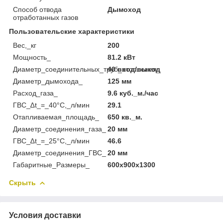
Способ отвода
Дымоход
отработанных газов
Пользовательские характеристики
Вес,_кг
200
Мощность_
81.2 кВт
Диаметр_соединительных_труб_отопления_
40 вход/выход
Диаметр_дымохода_
125 мм
Расход_газа_
9.6 куб._м./час
ГВС_∆t_=_40°С,_л/мин
29.1
Отапливаемая_площадь_
650 кв._м.
Диаметр_соединения_газа_
20 мм
ГВС_∆t_=_25°С,_л/мин
46.6
Диаметр_соединения_ГВС_
20 мм
Габаритные_Размеры_
600х900х1300
Скрыть
Условия доставки