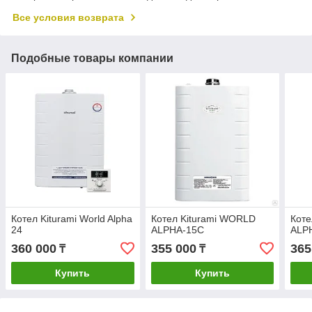
Все условия возврата
Подобные товары компании
Котел Kiturami World Alpha
Котел Kiturami WORLD
Коте
24
ALPHA-15С
ALP
360 000
355 000
365
₸
₸
Купить
Купить