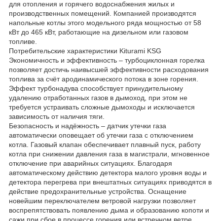
для отопления и горячего водоснабжения жилых и
производственных помещений. Компанией производятся
напольные котлы этого модельного ряда мощностью от 58
кВт до 465 кВт, работающие на дизельном или газовом
топливе.
Потребительские характеристики Kiturami KSG
Экономичность и эффективность – турбоциклонная горелка
позволяет достичь наивысшей эффективности расходования
топлива за счёт ародинамического потока в зоне горения.
Эффект турбонадува способствует принудительному
удалению отработанных газов в дымоход, при этом не
требуется устраивать сложные дымоходы и исключается
зависимость от наличия тяги.
Безопасность и надёжность – датчик утечки газа
автоматически оповещает об утечки газа с отключением
котла. Газовый клапан обеспечивает плавный пуск, работу
котла при снижении давления газа в магистрали, мгновенное
отключение при аварийных ситуациях. Благодаря
автоматическому действию детектора малого уровня воды и
детектора перегрева при внештатных ситуациях приводятся в
действие предохранительные устройства. Оснащение
новейшим переключателем ветровой нагрузки позволяет
воспрепятствовать появлению дыма и образованию копоти и
сажи при сбое в процессе горения или встречном ветре.