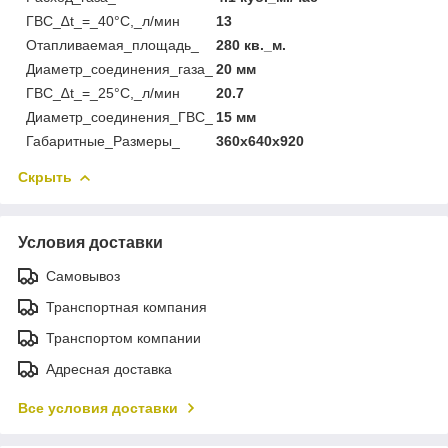
ГВС_∆t_=_40°С,_л/мин
13
Отапливаемая_площадь_
280 кв._м.
Диаметр_соединения_газа_
20 мм
ГВС_∆t_=_25°С,_л/мин
20.7
Диаметр_соединения_ГВС_
15 мм
Габаритные_Размеры_
360x640x920
Скрыть
Условия доставки
Самовывоз
Транспортная компания
Транспортом компании
Адресная доставка
Все условия доставки