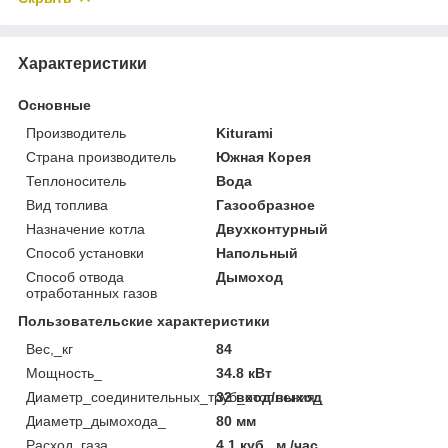
Характеристики
Основные
Производитель
Kiturami
Страна производитель
Южная Корея
Теплоноситель
Вода
Вид топлива
Газообразное
Назначение котла
Двухконтурный
Способ установки
Напольный
Способ отвода
Дымоход
отработанных газов
Пользовательские характеристики
Вес,_кг
84
Мощность_
34.8 кВт
Диаметр_соединительных_труб_отопления_
32 вход/выход
Диаметр_дымохода_
80 мм
Расход_газа_
4.1 куб._м./час