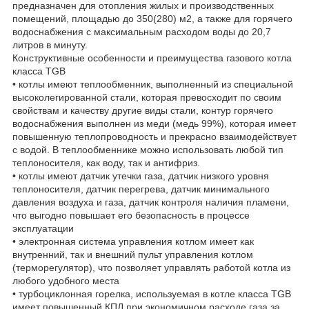
предназначен для отопления жилых и производственных
помещений, площадью до 350(280) м2, а также для горячего
водоснабжения с максимальным расходом воды до 20,7
литров в минуту.
Конструктивные особенности и преимущества газового котла
класса TGB
• котлы имеют теплообменник, выполненный из специальной
высоколегированной стали, которая превосходит по своим
свойствам и качеству другие виды стали, контур горячего
водоснабжения выполнен из меди (медь 99%), которая имеет
повышенную теплопроводность и прекрасно взаимодействует
с водой. В теплообменнике можно использовать любой тип
теплоносителя, как воду, так и антифриз.
• котлы имеют датчик утечки газа, датчик низкого уровня
теплоносителя, датчик перегрева, датчик минимального
давления воздуха и газа, датчик контроля наличия пламени,
что выгодно повышает его безопасность в процессе
эксплуатации
• электронная система управления котлом имеет как
внутренний, так и внешний пульт управления котлом
(терморегулятор), что позволяет управлять работой котла из
любого удобного места
• турбоциклонная горелка, используемая в котле класса TGB
имеет повышенный КПД при экономичном расходе газа за