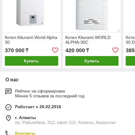
Котел Kiturami World Alpha
Котел Kiturami WORLD
Коте
30
ALPHA-30С
30 
370 000
420 000
385
₸
₸
Купить
Купить
О нас
Рейтинг не сформирован
Менее 5 отзывов за последний год
Работает с 26.02.2016
г. Алматы
пр. Райымбека, 312, офис 112, Алматы, Казахстан
Контакты