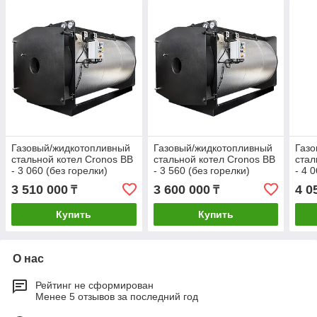
Газовый/жидкотопливный
Газовый/жидкотопливный
Газо
стальной котел Cronos BB
стальной котел Cronos BB
стал
- 3 060 (без горелки)
- 3 560 (без горелки)
- 4 
3 510 000
3 600 000
4 0
₸
₸
Купить
Купить
О нас
Рейтинг не сформирован
Менее 5 отзывов за последний год