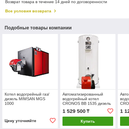
Возврат товара в течение 14 дней по договоренности
Все условия возврата
Подобные товары компании
Котел водогрейный газ/
Автоматизированный
Авт
дизель MIMSAN MGS
водогрейный котел
водо
1000
CRONOS BB 1535 дизель
CRO
1 529 500
1 1
₸
Цену уточняйте
Купить