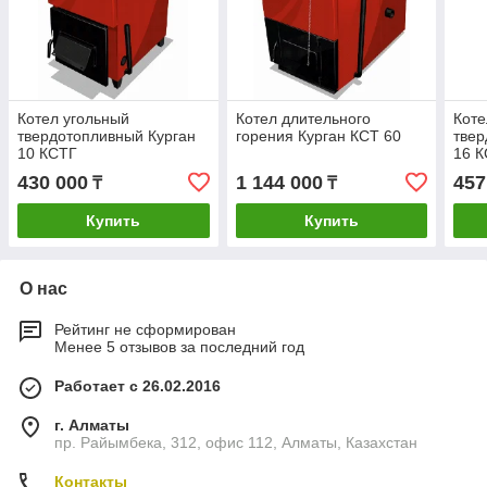
Котел угольный
Котел длительного
Коте
твердотопливный Курган
горения Курган КСТ 60
твер
10 КСТГ
16 
430 000
1 144 000
457
₸
₸
Купить
Купить
О нас
Рейтинг не сформирован
Менее 5 отзывов за последний год
Работает с 26.02.2016
г. Алматы
пр. Райымбека, 312, офис 112, Алматы, Казахстан
Контакты