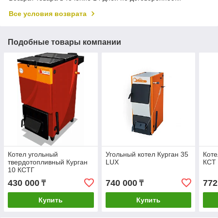
Все условия возврата
Подобные товары компании
Котел угольный
Угольный котел Курган 35
Коте
твердотопливный Курган
LUX
КСТ
10 КСТГ
430 000
740 000
772
₸
₸
Купить
Купить