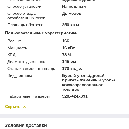
Способ установки
Напольный
Способ отвода
Дымоход
отработанных газов
Площадь обогрева
250 кв.м
Пользовательские характеристики
Вес,_кг
166
Мощность_
16 кВт
КПД
78 %
Диаметр_дымохода_
145 мм
Отапливаемая_площадь_
170 кв._м.
Вид_топлива
Бурый уголь/дрова/
брикеты/каменный уголь/
кокс/спрессованное
топливо
Габаритные_Размеры_
920х424х691
Скрыть
Условия доставки