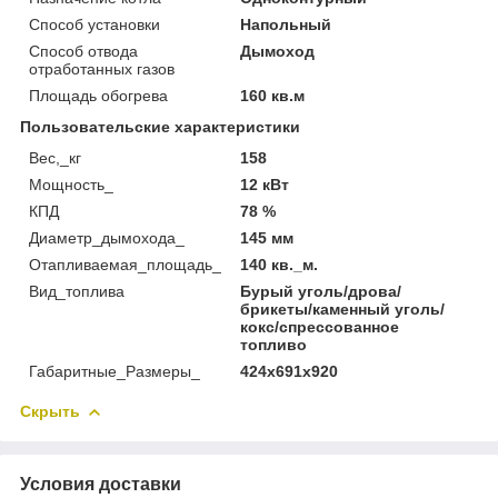
Способ установки
Напольный
Способ отвода
Дымоход
отработанных газов
Площадь обогрева
160 кв.м
Пользовательские характеристики
Вес,_кг
158
Мощность_
12 кВт
КПД
78 %
Диаметр_дымохода_
145 мм
Отапливаемая_площадь_
140 кв._м.
Вид_топлива
Бурый уголь/дрова/
брикеты/каменный уголь/
кокс/спрессованное
топливо
Габаритные_Размеры_
424х691х920
Скрыть
Условия доставки