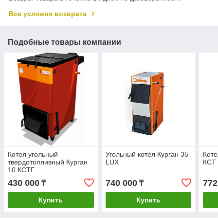
Все условия возврата
Подобные товары компании
Котел угольный
Угольный котел Курган 35
Коте
твердотопливный Курган
LUX
КСТ
10 КСТГ
430 000
740 000
772
₸
₸
Купить
Купить