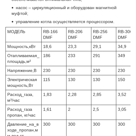
насос – циркуляционный и оборудован магнитной
муфтой;
управление котла осуществляется процессором.
МОДЕЛЬ
RB-166
RB-206
RB-256
RB-306
DMF
DMF
DMF
DMF
Мощность,кВт
18,6
23,3
29,1
34,9
Отапливаемая_
186
233
291
349
площадь,м²
Напряжение,В
230
230
230
230
Электрическая
115
130
130
150
мощность,Вт
Расход_газа,
1,83
2,28
2,85
3,52
м³/час
Расход_газа
1,61
2
2,5
3,05
пропан, кг/час
Давление_на_в
300
300
300
300
ходе_пропан,м
м вод.ст