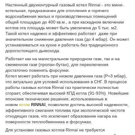
Настенный двухконтурный газовый котел Rinnai - это мини-
котельная, предназначен для отопления и горячего
водоснабжения жилых и производственных помещений
общей площадью до 400 кв.м., а при каскадном включении
котлов эта площадь может быть увеличена до 5 тыс. м
2
.
Такой котел надежно и эффективно работает даже при
значительном снижении давления газа (до 4 мбар). Он может
устанавливаться на кухне и работать без традиционного
дорогостоящего дымохода.
Работает как на магистральном природном газе, так и на
сжиженном газе (пропан-бутан), для переключения
достаточно поменять форсунки.
Котел может работать при низком давлении газа (P=3 мбар),
что актуально для условий использования в СНГ. В процессе
работы газовых котлов Rinnai газ практически полностью
сгорает, обеспечивая высокий КПД котла (91-93%). Новейшие
японские технические решения, использованные в
новом
котле
RINNAI
, позволили достичь высокой надежности,
эффективного сжигания топлива при экологической чистоте
отходящих газов, что исключает образование нагара на
поверхности теплообменника и форсунках.
Для установки газовых котлов Rinnai не требуется