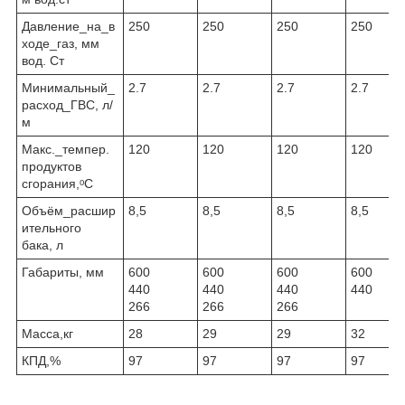
Давление_на_в
250
250
250
250
ходе_газ, мм
вод. Ст
Минимальный_
2.7
2.7
2.7
2.7
расход_ГВС, л/
м
Макс._темпер.
120
120
120
120
продуктов
сгорания,ᵒС
Объём_расшир
8,5
8,5
8,5
8,5
ительного
бака, л
Габариты, мм
600
600
600
600
440
440
440
440 29
266
266
266
Масса,кг
28
29
29
32
КПД,%
97
97
97
97