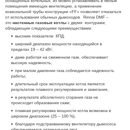
оснащенных котельных, их можно устанавливать в любые
помещения имеющих вентиляцию, а применение
коаксиальной трубы конструкции «FF» позволяет отказаться
от использования обычных дымоходов. Rinnai DMF –
это
настенные газовые котлы
с двумя контурами,
обладающие следующими преимуществами:
высокие показатели КПД;
широкий диапазон мощности находящийся в
пределах 19 – 42 кВт;
даже работая на сжиженном газе, обеспечивает
высокую надежность;
при малом давлении газа соблюдается надежность
работы;
длительный срок эксплуатации котла является
результатом плавного регулирования и зажигания;
в результате абсолютного сгорания газа не
происходит образования сажи;
плавная регулировка мощности котла возможна в
широком диапазоне (25 – 100 %);
благодаря подстраиваемому вентилятору дымососа
обеспечивается оптимальная тяга;