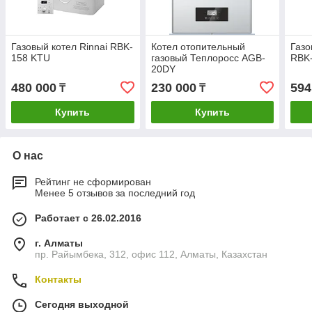
Газовый котел Rinnai RBK-
Котел отопительный
Газо
158 KTU
газовый Теплоросс AGB-
RBK
20DY
480 000
230 000
594
₸
₸
Купить
Купить
О нас
Рейтинг не сформирован
Менее 5 отзывов за последний год
Работает с 26.02.2016
г. Алматы
пр. Райымбека, 312, офис 112, Алматы, Казахстан
Контакты
Сегодня выходной