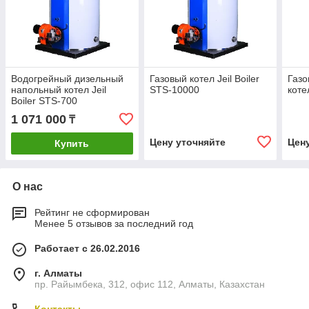
Водогрейный дизельный
Газовый котел Jeil Boiler
Газ
напольный котел Jeil
STS-10000
коте
Boiler STS-700
1 071 000
₸
Цену уточняйте
Цен
Купить
О нас
Рейтинг не сформирован
Менее 5 отзывов за последний год
Работает с 26.02.2016
г. Алматы
пр. Райымбека, 312, офис 112, Алматы, Казахстан