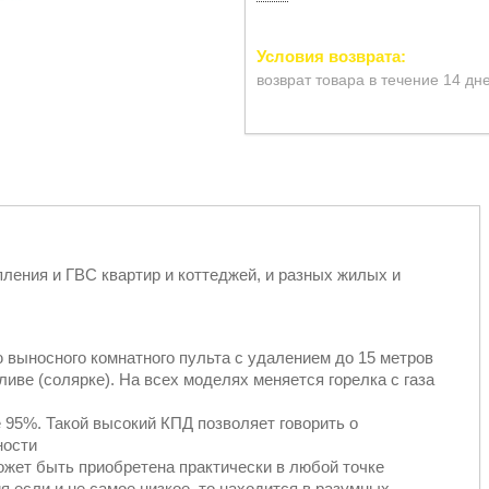
возврат товара в течение 14 дн
пления и ГВС квартир и коттеджей, и разных жилых и
выносного комнатного пульта с удалением до 15 метров
пливе (солярке). На всех моделях меняется горелка с газа
 95%. Такой высокий КПД позволяет говорить о
ности
ожет быть приобретена практически в любой точке
я если и не самое низкое, то находится в разумных