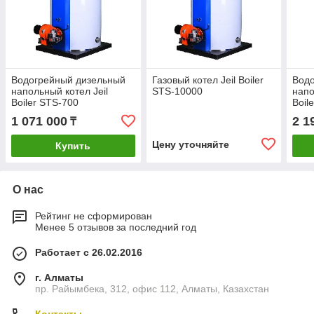
Водогрейный дизельный
Газовый котел Jeil Boiler
Вод
напольный котел Jeil
STS-10000
напо
Boiler STS-700
Boil
1 071 000
2 1
₸
Цену уточняйте
Купить
О нас
Рейтинг не сформирован
Менее 5 отзывов за последний год
Работает с 26.02.2016
г. Алматы
пр. Райымбека, 312, офис 112, Алматы, Казахстан