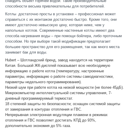
снабдить объект горячей водой. Такие производительные
способности весьма привлекательны для потребителей.
Котлы достаточно просты в установке – профессионал может
справиться с их монтажом достаточно быстро. Кроме того, они
имеют достаточно невысокую цену, которая ниже, чем у
напольных котлов. Современные настенные котлы имеют два
способа нагревания воды – при помощи бойлера, либо проточным
способом. Но при выборе такой модификации предполагает
большее пространство для его размещения, так как много места
занимает бак для воды.
Hubert – Шотландский бренд, завод находится на территории
Китая. Большой ЖК-дисплей показывает всю необходимую
информацию о работе котла (температуру, настроенные
параметры, информацию о работе системы самодиагностики,
параметры недельного программирования).
Низкий шум при работе котла на низкой мощности (не более 45дБ).
Микрокомпьютер интеллектуальной системы управления, 7-
дневный программируемый термостат.
18 степеней защиты по безопасности; оснащен системой защиты
от замерзания в контурах отопления и ГВС.
Непрерывная электронная модуляции пламени в режимах
отопления и ГВС позволяет достигать КПД до 93%,
дополнительно экономия до 5% газа.