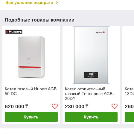
Все условия возврата
Подобные товары компании
Котел газовый Hubert AGB
Котел отопительный
Коте
50 DC
газовый Теплоросс AGB-
13D
20DY
620 000
230 000
260
₸
₸
Купить
Купить