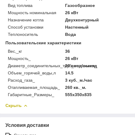
Вид топлива
Газообразное
Мощность номинальная
26 кВт
Назначение котла
Двухконтурный
Способ установки
Настенный
Теплоноситель
Вода
Пользовательские характеристики
Вес,_кг
36
Мощность_
26 кВт
Диаметр_соединительных_труб_отопления_
20 вход/выход
Объем_горячей_воды,л
14.5
Расход_газа_
3 куб._м./час
Отапливаемая_площадь_
260 кв._м.
Габаритные_Размеры_
555х350х835
Скрыть
Условия доставки