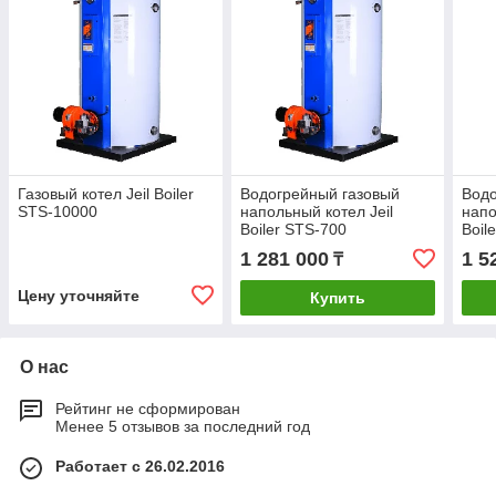
Газовый котел Jeil Boiler
Водогрейный газовый
Водо
STS-10000
напольный котел Jeil
напо
Boiler STS-700
Boil
1 281 000
1 5
₸
Цену уточняйте
Купить
О нас
Рейтинг не сформирован
Менее 5 отзывов за последний год
Работает с 26.02.2016