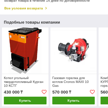
Возврат товара в течение 14 дней по договоренности
Все условия возврата
Подобные товары компании
Котел угольный
Газовая горелка для
Ком
твердотопливный Курган
котлов Cronos MAXI 10
КУРГ
10 КСТГ
Gas
горе
430 000
570 000
560
₸
₸
Купить
Купить