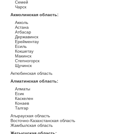
Семей
Чарск
Акмолинская область
:
Акколь
Астана
Атбасар
Державинск
Ерейментау
Есиль
Кокшетау
Макинск
Степногорск
Щучинск
Актюбинская область
Алматинская область
:
Алматы
Есик
Каскелен
Конаев
Талгар
Атырауская область
Восточно-Казахстанская область
Жамбылская область
Жетысуская область
: